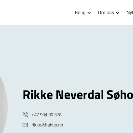
Bolig
Om oss
Ny
Rikke Neverdal Søho
+47 984 00 878
rikke@hahus.no