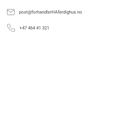
post@forhandlerHAferdighus.no
+47 464 41 321