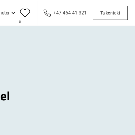
heter
+47 464 41 321
Ta kontakt
0
el