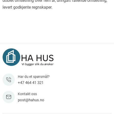
doblet omsetning over fem år, unngått fallende omsetning,
levert godkjente regnskaper.
Har du et spørsmål?
+47 464 41 321
Kontakt oss
post@hahus.no