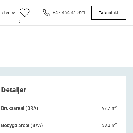
heter
+47 464 41 321
Ta kontakt
0
Detaljer
2
Bruksareal (BRA)
197,7
m
2
Bebygd areal (BYA)
138,2
m