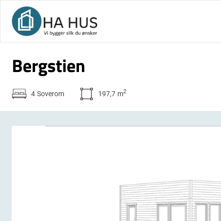
Bergstien
2
4
Soverom
197,7
m