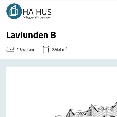
Lavlunden B
2
5
Soverom
226,6
m