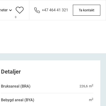
heter
+47 464 41 321
Ta kontakt
0
Detaljer
2
Bruksareal (BRA)
226,6
m
2
Bebygd areal (BYA)
m