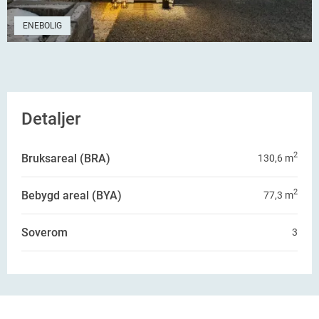
ENEBOLIG
Detaljer
2
Bruksareal (BRA)
130,6
m
2
Bebygd areal (BYA)
77,3
m
Soverom
3