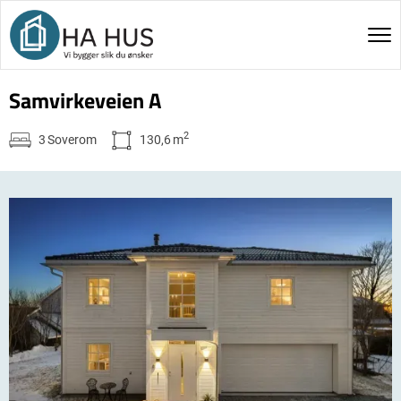
Samvirkeveien A
2
3
Soverom
130,6
m