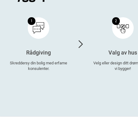
1
2
Rådgiving
Valg av hus
Skreddersy din bolig med erfarne
Velg eller design ditt dr
konsulenter.
vi bygger!