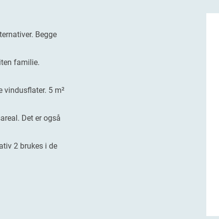
ternativer. Begge
iten familie.
 vindusflater. 5 m²
sareal. Det er også
ativ 2 brukes i de