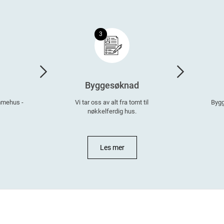
3
Byggesøknad
ømmehus -
Vi tar oss av alt fra tomt til
Bygg
nøkkelferdig hus.
Les mer