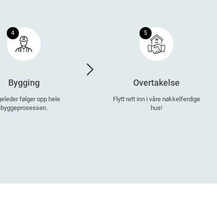
4
5
Bygging
Overtakelse
eleder følger opp hele
Flytt rett inn i våre nøkkelferdige
byggeprosessen.
hus!