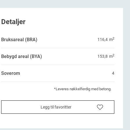
Detaljer
2
Bruksareal (BRA)
116,4
m
2
Bebygd areal (BYA)
153,8
m
Soverom
4
*Leveres nøkkelferdig med betong.
Legg til favoritter