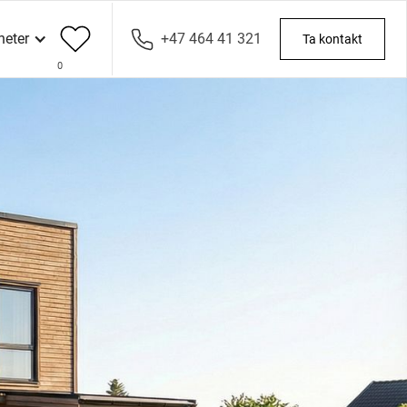
heter
+47 464 41 321
Ta kontakt
0