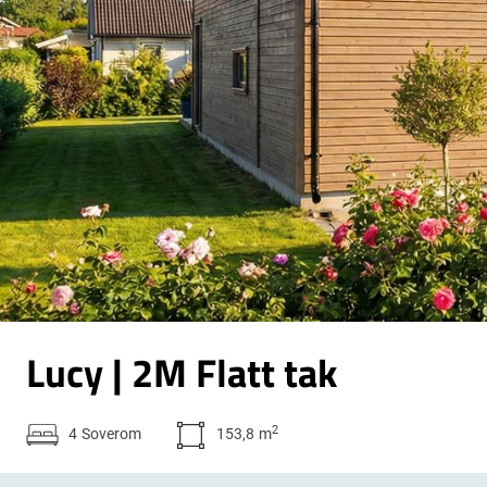
Lucy | 2M Flatt tak
2
4
Soverom
153,8
m