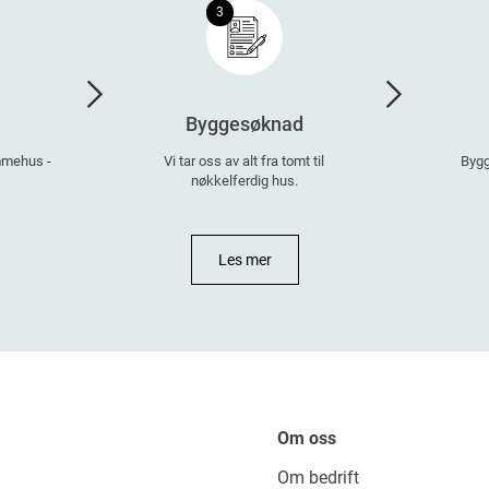
3
Byggesøknad
ømmehus -
Vi tar oss av alt fra tomt til
Bygg
nøkkelferdig hus.
Les mer
Om oss
Om bedrift