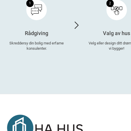
1
2
Rådgiving
Valg av hus
Skreddersy din bolig med erfarne
Velg eller design ditt dr
konsulenter.
vi bygger!