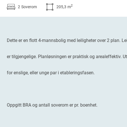
2
2
Soverom
205,3
m
Dette er en flott 4-mannsbolig med leiligheter over 2 plan. Leil
er tilgjengelige. Planløsningen er praktisk og arealeffektiv. U
for enslige, eller unge par i etableringsfasen.
Oppgitt BRA og antall soverom er pr. boenhet.