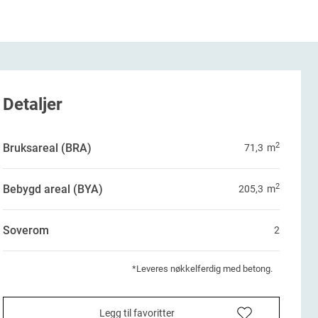
Detaljer
2
Bruksareal (BRA)
71,3
m
2
Bebygd areal (BYA)
205,3
m
Soverom
2
*Leveres nøkkelferdig med betong.
Legg til favoritter